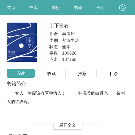
首页
书库
排行
书架
最近
上下左右
作者：叁侗岸
类别：都市生活
状态：全本
字数：189620
点击：
187755
阅读
收藏
推荐
目录
书籍简介
女人一生应该有两种情人： 一抹温柔的白月光，一朵刺
人的红玫瑰。
展开全文