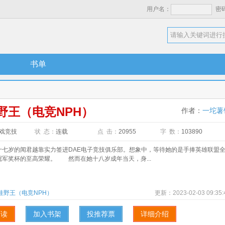
用户名：
密
书单
野王（电竞NPH）
作者：
一坨薯
戏竞技
状 态：
连载
点 击：
20955
字 数：
103890
岁的闻君越靠实力签进DAE电子竞技俱乐部。想象中，等待她的是手捧英雄联盟
冠军奖杯的至高荣耀。 然而在她十八岁成年当天，身...
佳野王（电竞NPH）
更新：
2023-02-03 09:35:
阅读
加入书架
投推荐票
详细介绍