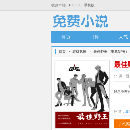
收藏本站(CRTL+D) |
手机版
首页
书库
人气
首页
>
游戏竞技
>
最佳野王（电竞NPH）
最佳
分 类：
游
十七
球总决赛
标 签：
最
手机