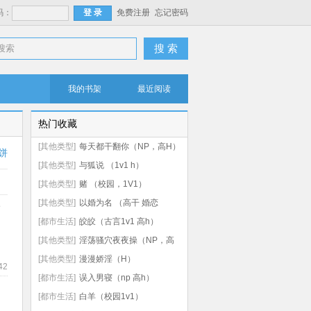
码：
免费注册
忘记密码
搜 索
我的书架
最近阅读
热门收藏
[其他类型]
每天都干翻你（NP，高H）
饼
[其他类型]
与狐说 （1v1 h）
[其他类型]
赌 （校园，1V1）
[其他类型]
以婚为名 （高干 婚恋
全
1v1）
[都市生活]
皎皎（古言1v1 高h）
[其他类型]
淫荡骚穴夜夜操（NP，高
H）
[其他类型]
漫漫娇淫（H）
42
[都市生活]
误入男寝（np 高h）
[都市生活]
白羊（校园1v1）