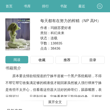
首页
书库
排行
书架
最近
每天都有在努力的榨精（NP 高H）
作者：玛丽苏爱好者
类别：科幻未来
状态：连载
字数：138835
点击：
38436
阅读
收藏
推荐
目录
书籍简介
原本要去情欲组报道的宁姝半道被一个黑户系统截胡，不得
不帮它帮它收集满足够的精液值才能回家虽然被人强行绑来宁姝
是有些不太开心，但看着这些器大活好的帅哥们，舔舔嘴唇，表
示我可以。……只是到后来，宁姝看着第三阶段的任务，只想对
展开全文
着系统束中指.你爹，没说过这个世界的走向是这个样子的。看着