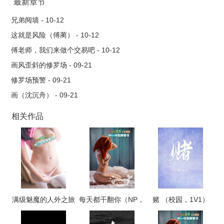
周围低吼的丧尸，宁姝陷入了沉默。很难想象在这之前的生活虽
最新章节
说不是奢侈，但也算是安逸。陷入末世，什么都是稀缺，最不能
兄弟阋墙 - 10-12
忍受的就是不能洗澡，尤其是她还要睡男人。臭男人，宁姝表示
这就是风险（傅蔺） - 10-12
很难接受。
傅老师，我们来做个交易吧 - 10-12
画风歪斜的修罗场 - 09-21
修罗场预警 - 09-21
画（沈沉舟） - 09-21
相关作品
满级魅魔的人外之旅
每天都干翻你（NP，
赌 （校园，1V1）
高H）