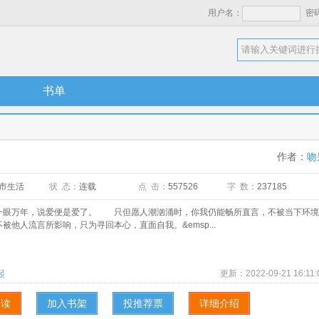
用户名：
密
书单
作者：
吻
市生活
状 态：
连载
点 击：
557526
字 数：
237185
万年，说爱便是爱了。 只但愿人潮汹涌时，你我仍能畅所直言，不被当下环境
被他人流言所影响，只为寻回本心，直面自我。&emsp...
起
更新：
2022-09-21 16:11:
阅读
加入书架
投推荐票
详细介绍