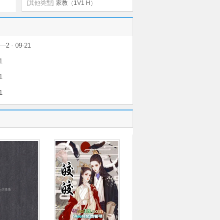
[其他类型]
家教（1V1 H）
 - 09-21
1
1
1