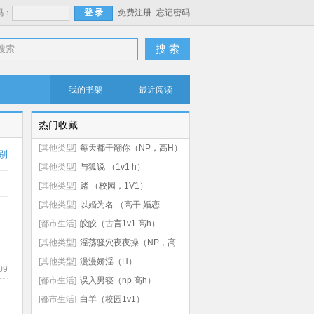
码：
免费注册
忘记密码
搜 索
我的书架
最近阅读
热门收藏
[其他类型]
每天都干翻你（NP，高H）
别
[其他类型]
与狐说 （1v1 h）
[其他类型]
赌 （校园，1V1）
[其他类型]
以婚为名 （高干 婚恋
1v1）
[都市生活]
皎皎（古言1v1 高h）
[其他类型]
淫荡骚穴夜夜操（NP，高
H）
[其他类型]
漫漫娇淫（H）
09
[都市生活]
误入男寝（np 高h）
[都市生活]
白羊（校园1v1）