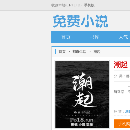
收藏本站(CRTL+D) |
手机版
首页
书库
人气
首页
>
都市生活
>
潮起
潮起
分 类：
都
一眼
所迷惑，不
标 签：
潮
手机