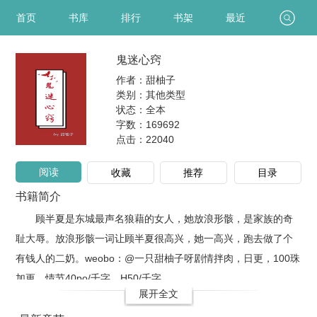
首页
书库
排行
书架
最近
鬼迷心窍
作者：甜柚子
类别：其他类型
状态：全本
字数：169692
点击：
22040
阅读
收藏
推荐
目录
书籍简介
顾半夏是东城最声名狼藉的女人，她放浪形骸，是家族的奇
耻大辱。放浪形骸一词让顾半夏很高兴，她一高兴，跑去做了个
有钱人的二奶。weobo：@一只甜柚子呀剧情拌肉，日更，100珠
加更，情节40po/千字，H50/千字，..
展开全文