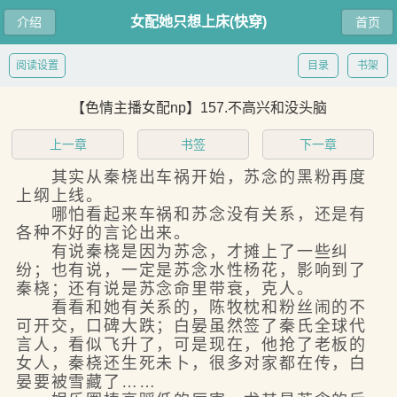
女配她只想上床(快穿)
介绍
首页
阅读设置
目录
书架
【色情主播女配np】157.不高兴和没头脑
上一章
书签
下一章
其实从秦桡出车祸开始，苏念的黑粉再度
上纲上线。
哪怕看起来车祸和苏念没有关系，还是有
各种不好的言论出来。
有说秦桡是因为苏念，才摊上了一些纠
纷；也有说，一定是苏念水性杨花，影响到了
秦桡；还有说是苏念命里带衰，克人。
看看和她有关系的，陈牧枕和粉丝闹的不
可开交，口碑大跌；白晏虽然签了秦氏全球代
言人，看似飞升了，可是现在，他抢了老板的
女人，秦桡还生死未卜，很多对家都在传，白
晏要被雪藏了……