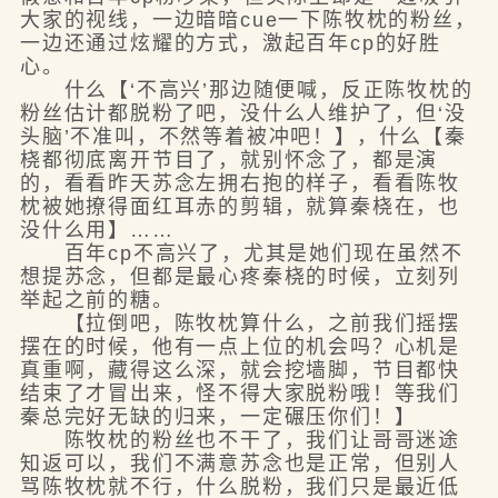
大家的视线，一边暗暗cue一下陈牧枕的粉丝，
一边还通过炫耀的方式，激起百年cp的好胜
心。
什么【‘不高兴’那边随便喊，反正陈牧枕的
粉丝估计都脱粉了吧，没什么人维护了，但‘没
头脑’不准叫，不然等着被冲吧！】，什么【秦
桡都彻底离开节目了，就别怀念了，都是演
的，看看昨天苏念左拥右抱的样子，看看陈牧
枕被她撩得面红耳赤的剪辑，就算秦桡在，也
没什么用】……
百年cp不高兴了，尤其是她们现在虽然不
想提苏念，但都是最心疼秦桡的时候，立刻列
举起之前的糖。
【拉倒吧，陈牧枕算什么，之前我们摇摆
摆在的时候，他有一点上位的机会吗？心机是
真重啊，藏得这么深，就会挖墙脚，节目都快
结束了才冒出来，怪不得大家脱粉哦！等我们
秦总完好无缺的归来，一定碾压你们！】
陈牧枕的粉丝也不干了，我们让哥哥迷途
知返可以，我们不满意苏念也是正常，但别人
骂陈牧枕就不行，什么脱粉，我们只是最近低