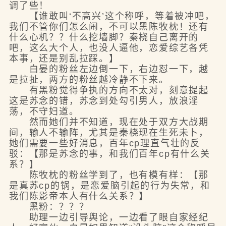
调了些！
【谁敢叫‘不高兴’这个称呼，等着被冲吧，
我们不管你们怎么闹，不可以黑陈牧枕！还有
什么心机？？什么挖墙脚？秦桡自己离开的
吧，这么大个人，也没人逼他，恋爱综艺各凭
本事，还是别乱拉踩。】
白晏的粉丝左边倒一下，右边怼一下，越
是拉扯，两方的粉丝越冷静不下来。
有黑粉觉得争执的方向不太对，刻意提起
这是苏念的错，苏念到处勾引男人，放浪淫
荡，不守妇道。
然而她们并不知道，现在处于双方大战期
间，输人不输阵，尤其是秦桡现在生死未卜，
她们需要一些好消息，百年cp理直气壮的反
驳：【那是苏念的事，和我们百年cp有什么关
系？】
陈牧枕的粉丝学到了，也有模有样：【那
是真苏cp的锅，是恋爱脑引起的行为失常，和
我们陈影帝本人有什么关系？】
黑粉：？？？
助理一边引导舆论，一边看了眼自家经纪