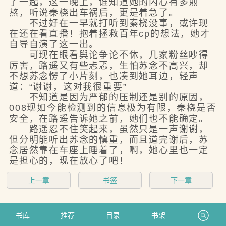
了一起，这一晚上，谁知道她的内心有多煎
熬，听说秦桡出车祸后，更是着急了。
不过好在一早就打听到秦桡没事，或许现
在还在看直播！抱着拯救百年cp的想法，她才
自导自演了这一出。
可现在眼看舆论争论不休，几家粉丝吵得
厉害，路遥又有些忐忑，生怕苏念不高兴，却
不想苏念愣了小片刻，也凑到她耳边，轻声
道：“谢谢，这对我很重要”
不知道是因为严郁的压制还是别的原因，
008现如今能检测到的信息极为有限，秦桡是否
安全，在路遥告诉她之前，她们也不能确定。
路遥忍不住笑起来，虽然只是一声谢谢，
但分明能听出苏念的慎重，而且道完谢后，苏
念居然靠在车座上睡着了，啊，她心里也一定
是担心的，现在放心了吧！
上一章
书签
下一章
书库
推荐
目录
书架