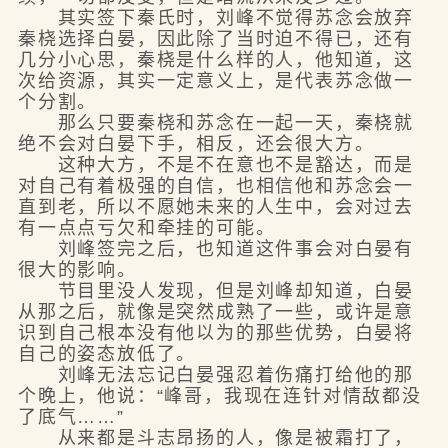
其实签下秦氏时，刘峰不觉得苏念会放弃
秦桡选择白晏，因此除了当时迫不得已，还有
几分小心思，秦桡是什么样的人，他知道，这
次给资源，其实一定意义上，是代表苏念做一
个分割。
那么只要秦桡和苏念在一起一天，秦桡就
绝不会对白晏下手，相反，还会很大方。
这种大方，不是不在意也不是豁达，而是
对自己有着极强的自信，也相信他和苏念会一
直到老，所以不愿她未来的人生中，会对过去
有一点点亏欠和牵挂的可能。
刘峰签完之后，也知道这件事会对白晏有
很大的影响。
节目里没人发现，但是刘峰却知道，白晏
从那之后，就像是突然成熟了一些，或许是意
识到自己根本没有他以为的那些优势，白晏将
自己的姿态放低了。
刘峰无法忘记白晏强忍着伤痛打给他的那
个晚上，他说：“峰哥，我现在连针对情敌都没
了底气……”
从来都是斗志昂扬的人，像是被霜打了，