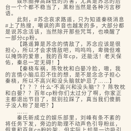
娱乐圈捧高踩低的厉害，尤其是苏念的后
台一个个都不稳当了，黑粉当然是各种污言秽
语。
此刻，#苏念哀求路遥，只为知道秦桡消息
#上了热搜，嘲讽的声音也越发的多，大部分都
是说苏念活该，当然除开那些咒骂，也唤醒了
一部分cp粉。
【路遥算是苏念的情敌了，苏念应该是很
担心，所以才会求情敌吧，呜呜呜，卑微但难
以掩饰的爱意，我的百年cp，还能活！老天保
佑，秦总一定无碍！】
【秦桡车祸，陈牧枕和白晏冷脸，嗷，我
的言情小脑瓜忍不住的想，是不是念念子担心
秦桡，所以不高兴和没头脑就妒忌了……】
【？？？什么“不高兴和没头脑”？？陈牧枕
和白晏？？百年cp粉你们太过分了啊，你家正
主都退出节目了，就别拉踩了，真当我们傻鹅
子没人粉了是吧？】
……
秦氏新成立的娱乐部里，刘峰有条不紊的
将任务下发，旁边的助理不动声色引导粉丝，
假意和百年cp粉吵架，但实际上却是一边吸引