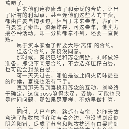
蔫吧了。
后来他们连夜修改了和秦氏的合约，让出
了所有的利润点，甚至连他们这些人的工资，
都由白晏自掏腰包，相当于未来叁年，表面上
白晏签了秦氏，资源炸裂，可这叁年，他卖力
接各种活动，却一分钱都拿不到，还要一直倒
贴。
属于资本家看了都要大呼‘离谱’的合约。
但这份合约，秦桡没同意。
那时候，秦桡已经和苏念闹掰，刘峰做好
准备，即便不同意合约，不会选择压榨白晏，
也可能会封杀白晏……
可一天天过去，哪怕是彼此间火药味最重
的时候，秦桡也没有下手。
直到那天看到秦桡和苏念的互动，刘峰终
于确定，这位boss陷得太深，妥协，可能也只
是时间问题，那如果是那样，不妨早做打算。
……
同时，大巴车内，路遥有点慌，她昨天故
意选了陈牧枕睡在穆若清旁边，但没想到反倒
阴差阳错，促成了苏念和陈牧枕还有白晏睡到