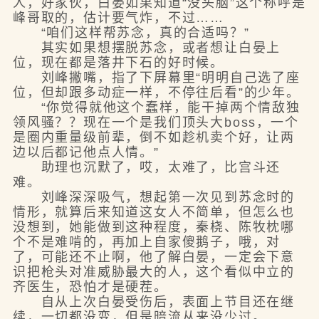
人，好家伙，白晏如果知道“没头脑”这个称呼是
峰哥取的，估计要气炸，不过……
“咱们这样帮苏念，真的合适吗？”
其实如果想摆脱苏念，或者想让白晏上
位，现在都是落井下石的好时候。
刘峰撇嘴，指了下屏幕里“明明自己选了座
位，但却跟多动症一样，不停往后看”的少年。
“你觉得就他这个蠢样，能干掉两个情敌独
领风骚？？现在一个是我们顶头大boss，一个
是圈内重量级前辈，倒不如趁机卖个好，让两
边以后都记他点人情。”
助理也沉默了，哎，太难了，比宫斗还
难。
刘峰深深吸气，想起第一次见到苏念时的
情形，就算后来知道这女人不简单，但怎么也
没想到，她能做到这种程度，秦桡、陈牧枕哪
个不是难啃的，再加上自家傻鹅子，哦，对
了，可能还不止啊，他了解白晏，一定会下意
识把枪头对准威胁最大的人，这个看似中立的
齐医生，恐怕才是硬茬。
自从上次白晏受伤后，表面上节目还在继
续，一切都没变，但是暗流从来没少过。