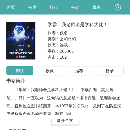
首页
书库
排行
书架
最近
学霸：我老师全是学科大佬！
作者：佚名
类别：玄幻奇幻
状态：连载
字数：206365
点击：
102
阅读
收藏
推荐
目录
书籍简介
《学霸：我老师全是学科大佬！》 「书读百遍，其义自
见。」韩川一直以为，这句话的意思是：读书百遍，道理自会显
现。直到他在图书馆翻开一本1957年的旧教材，见到了在防空洞
里燃烧生命疾书的华罗庚；翻开《微..
展开全文