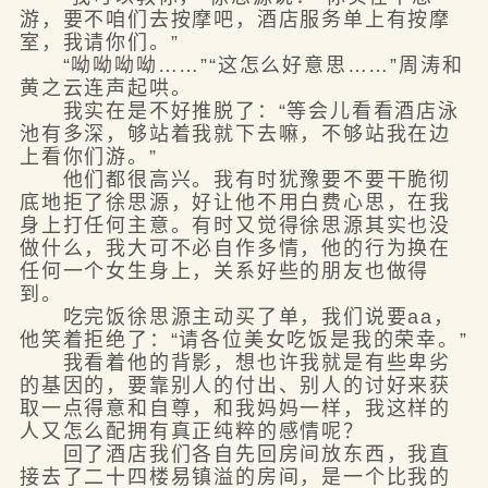
游，要不咱们去按摩吧，酒店服务单上有按摩
室，我请你们。”
“呦呦呦呦……”“这怎么好意思……”周涛和
黄之云连声起哄。
我实在是不好推脱了：“等会儿看看酒店泳
池有多深，够站着我就下去嘛，不够站我在边
上看你们游。”
他们都很高兴。我有时犹豫要不要干脆彻
底地拒了徐思源，好让他不用白费心思，在我
身上打任何主意。有时又觉得徐思源其实也没
做什么，我大可不必自作多情，他的行为换在
任何一个女生身上，关系好些的朋友也做得
到。
吃完饭徐思源主动买了单，我们说要aa，
他笑着拒绝了：“请各位美女吃饭是我的荣幸。”
我看着他的背影，想也许我就是有些卑劣
的基因的，要靠别人的付出、别人的讨好来获
取一点得意和自尊，和我妈妈一样，我这样的
人又怎么配拥有真正纯粹的感情呢？
回了酒店我们各自先回房间放东西，我直
接去了二十四楼易镇溢的房间，是一个比我的