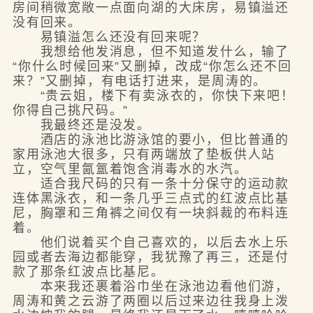
房间稍微宽敞一点面向湖的大床房，易镇溢还
没有回来。
易镇溢怎么还没有回来呢？
我想给他发消息，但不知道发什么，输了
“你什么时候回来”又删掉，改成“你怎么还不回
来？”又删掉，有电话打进来，是周涛的。
“贵云姐，楼下有卖泳衣的，你快下来吧！
你得自己挑尺码。”
我最终还是没发。
酒店的泳池比游泳馆的要小，但比普通的
家用泳池大很多，只有两端放了垫板供人站
立，空气里氤氲着饱含消毒水的水汽。
适合我尺码的只有一条十分保守的运动款
连体黑泳衣，和一条几乎三点式的红波点比基
尼，胸罩和三角裤之间仅有一块斜裁的布料连
着。
他们说着买个自己喜欢的，以后去水上乐
园或者去海边都能穿，我犹豫了再三，还是付
款了那条红波点比基尼。
本来我还裹着浴巾坐在泳池边看他们游，
周涛和黄之云游了两圈以后过来边往我身上泼