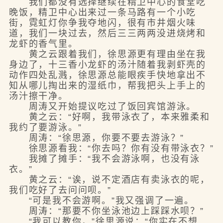
我们都没有选择继续在精卫中心的食堂吃
晚饭，精卫中心出来过一条马路有一个小吃
街，霓虹灯你争我夺地闪，很有市井烟火味
道，我们一块过去，然后三三两两没进烧烤和
龙虾的香气里。
黄之云跟着我们，徐思源更有理由坐在我
身边了，十三香小龙虾的汤汁随着我剥虾壳的
动作四处乱溅，徐思源总能眼疾手快地拿出不
知从哪儿掏出来的湿纸巾，帮我把头上手上的
汤汁擦干净。
周涛又开始提议吃过了饭回宾馆游泳。
黄之云：“好啊，我带泳衣了，本来雅柔和
我约了要游泳。”
周涛：“徐思源，你要不要去游泳？”
徐思源看我：“你去吗？你有没有带泳衣？”
我摊了摊手：“我不会游泳啊，也没有泳
衣。”
黄之云：“诶，说不定酒店有卖泳衣的呢，
我们吃好了去问问呗。”
“可是我不会游啊。”我又强调了一遍。
周涛：“那要不你坐泳池边上踩踩水呗？”
“我可以教你，”徐思源说：“你实在不想