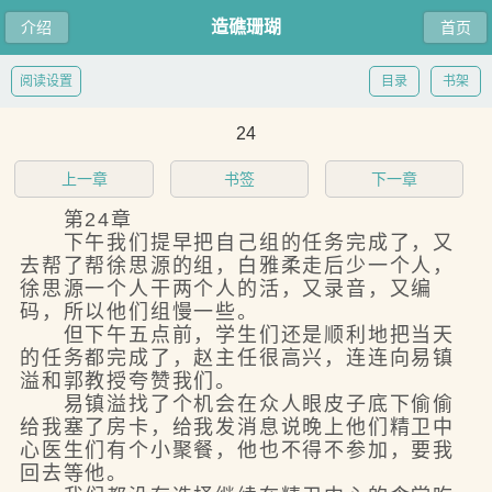
造礁珊瑚
介绍
首页
阅读设置
目录
书架
24
上一章
书签
下一章
第24章
下午我们提早把自己组的任务完成了，又
去帮了帮徐思源的组，白雅柔走后少一个人，
徐思源一个人干两个人的活，又录音，又编
码，所以他们组慢一些。
但下午五点前，学生们还是顺利地把当天
的任务都完成了，赵主任很高兴，连连向易镇
溢和郭教授夸赞我们。
易镇溢找了个机会在众人眼皮子底下偷偷
给我塞了房卡，给我发消息说晚上他们精卫中
心医生们有个小聚餐，他也不得不参加，要我
回去等他。