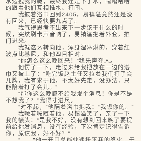
水边拽我的腿，最终我还是下了水，嘻嘻哈哈
的跟着他们互相推水、打闹。
我披着浴巾回到2405，易镇溢竟然还是没
有回来，已经快要九点了。
我气得思考不出来下一步该干什么的时
候，突然刷卡声音响了，易镇溢抱着外套，推
门进来。
我就这么转向他，浑身湿淋淋的，穿着红
波点比基尼，和他四目相对。
“你怎么这么晚回来！”我先声夺人。
他愣了一下，走过来给我把放在一边的浴
巾又披上了：“吃完饭赵主任又拉着我们打了会
儿牌，我有求于他，不太好先走，没办法，只
能陪着打了会儿。”
“那你这么晚都不给我发个消息！你是不是
不想我了？”我得寸进尺。
“对不起，”他隔着浴巾抱我：“我想你的。”
我噘着嘴瞪着他，易镇溢笑了，亲了一下
我的额头：“是我不好，没有想到回来晚了要提
前给你发消息，没有经验，下次肯定记得告诉
你，原谅我，好不好？”
“……”他一开口总能快速抚平我的怒火，于