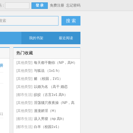
码：
免费注册
忘记密码
搜 索
我的书架
最近阅读
热门收藏
[其他类型]
每天都干翻你（NP，高H）
狮
[其他类型]
与狐说 （1v1 h）
[其他类型]
赌 （校园，1V1）
[其他类型]
以婚为名 （高干 婚恋
1v1）
[都市生活]
皎皎（古言1v1 高h）
[其他类型]
淫荡骚穴夜夜操（NP，高
H）
[其他类型]
漫漫娇淫（H）
51
[都市生活]
误入男寝（np 高h）
[都市生活]
白羊（校园1v1）