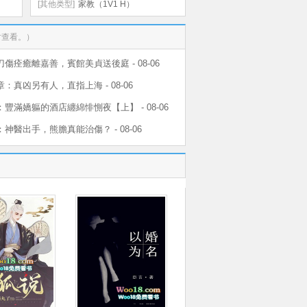
[其他类型]
家教（1V1 H）
时查看。）
刀傷痊癒離嘉善，賓館美貞送後庭 - 08-06
章：真凶另有人，直指上海 - 08-06
：豐滿嬌軀的酒店纏綿悱惻夜【上】 - 08-06
：神醫出手，熊膽真能治傷？ - 08-06