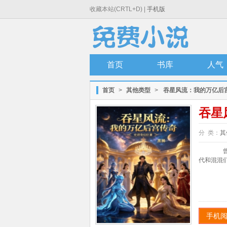
收藏本站(CRTL+D) |
手机版
首页
书库
人气
首页
>
其他类型
>
吞星风流：我的万亿后
吞星
分 类：
其
曾经
代和混混们
手机