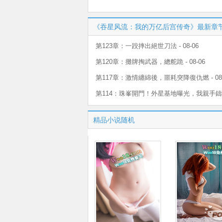
《吞星风流：我的万亿后宫传奇》最新章
第123章：一跤摔出絕世刀法 - 08-06
第120章：攤牌掏武器，總舵跪 - 08-06
第117章：激情纏綿後，噩耗突降復仇燃 - 08-
第114：珠峯開門！外星基地曝光，我親手鑄造 -
精品小说随机