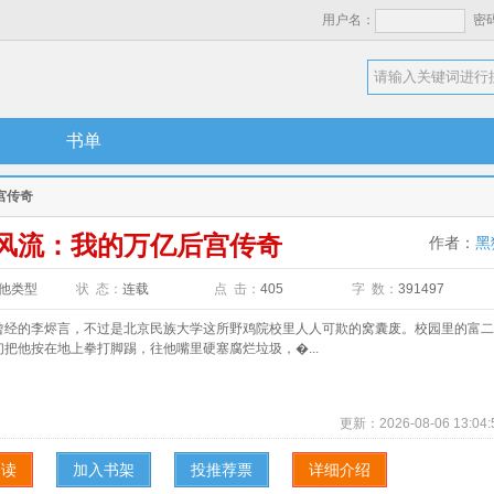
用户名：
密
书单
宫传奇
风流：我的万亿后宫传奇
作者：
黑
他类型
状 态：
连载
点 击：
405
字 数：
391497
的李烬言，不过是北京民族大学这所野鸡院校里人人可欺的窝囊废。校园里的富二
把他按在地上拳打脚踢，往他嘴里硬塞腐烂垃圾，�...
更新：
2026-08-06 13:04:
阅读
加入书架
投推荐票
详细介绍