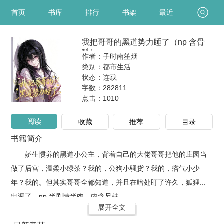
首页
书库
排行
书架
最近
我把哥哥的黑道势力睡了（np 含骨
科）
作者：子时南笙烟
类别：都市生活
状态：连载
字数：282811
点击：
1010
阅读
收藏
推荐
目录
书籍简介
娇生惯养的黑道小公主，背着自己的大佬哥哥把他的庄园当
做了后宫，温柔小绿茶？我的，公狗小骚货？我的，痞气小少
年？我的。但其实哥哥全都知道，并且在暗处盯了许久，狐狸...
出洞了。np 半剧情半肉，内含兄妹..
展开全文