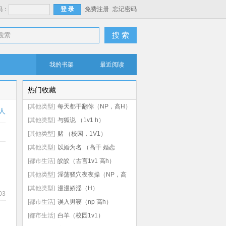
码：
免费注册
忘记密码
搜 索
我的书架
最近阅读
热门收藏
[其他类型]
每天都干翻你（NP，高H）
人
[其他类型]
与狐说 （1v1 h）
[其他类型]
赌 （校园，1V1）
[其他类型]
以婚为名 （高干 婚恋
1v1）
[都市生活]
皎皎（古言1v1 高h）
[其他类型]
淫荡骚穴夜夜操（NP，高
H）
[其他类型]
漫漫娇淫（H）
03
[都市生活]
误入男寝（np 高h）
[都市生活]
白羊（校园1v1）