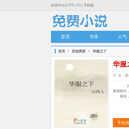
收藏本站(CRTL+D) |
手机版
首页
书库
人气
首页
>
其他类型
>
华服之下
华服
分 类：
其
云英
珠胎暗结
据说，那
手机