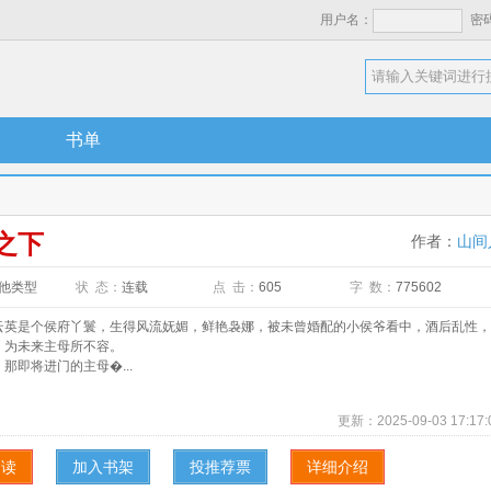
用户名：
密
书单
之下
作者：
山间
他类型
状 态：
连载
点 击：
605
字 数：
775602
是个侯府丫鬟，生得风流妩媚，鲜艳袅娜，被未曾婚配的小侯爷看中，酒后乱性，
，为未来主母所不容。
即将进门的主母�...
更新：
2025-09-03 17:17:
阅读
加入书架
投推荐票
详细介绍