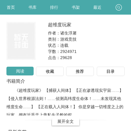
首页
书库
排行
书架
最近
超维度玩家
作者：诸生浮屠
类别：游戏竞技
状态：连载
字数：2924971
点击：
29628
阅读
收藏
推荐
目录
书籍简介
《超维度玩家》 【捕获人间体】 【正在渗透现实宇宙……】
【侵入世界根源法则！……侦测高纬度生命体！……未发现其他
维度生命……】 【正在载入人间体！】 你是穿越一切维度之上的
玩家，拥有近乎于上帝私生子般的权..
展开全文