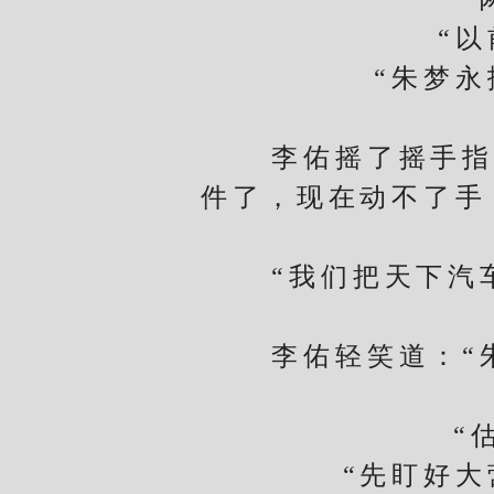
“以前
“朱梦永扶
李佑摇了摇手指，
件了，现在动不了手
“我们把天下汽车
李佑轻笑道：“朱
“估摸
“先盯好大营