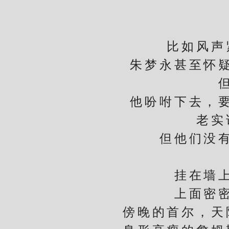
比如风声紧
朱梦永甚至怀疑金
但他
他吩咐下去，要求
老实说
但他们没有那
挂在墙上的
上面密密麻
傍晚的首尔，天际