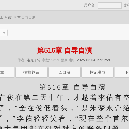
用户名：
密
之王
>
第516章 自导自演
第516章 自导自演
作者:
洛克菲铭
字数:
5359
更新时间:
2025-03-04 15:31:59
一章
投推荐票
回目录
标记书签
下
第516章 自导自演
俊在第二天中午，才趁着李佑有
，”全在俊低着头，“是朱梦永介绍
，”李佑轻轻笑着，“现在整个首尔
两大集团都在针对对方的账务问题。