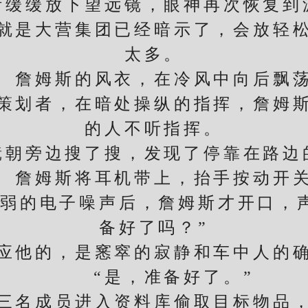
缓放下望远镜，眼神再次恢复到
是大营集团已经暗示了，会放轻松
太多。
姆斯的风衣，在冷风中向后飘
划者，在暗处操纵的指挥，詹姆斯
的人不听指挥。
旁边搜了搜，发现了停靠在路边
姆斯将耳机带上，抬手按动开
的电子噪声后，詹姆斯才开口，声
备好了吗？”
他的，是窸窣的寂静和车中人的确
“是，准备好了。”
名成员进入资料库偷取目标物品，