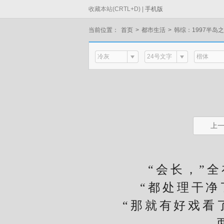
收藏本站(CRTL+D) |
手机版
当前位置：
首页
>
都市生活
>
韩综：1997半岛
冷灰
24号文字
楷体
上
“会长，”全在
“都处理干净了
“那就有好戏看了