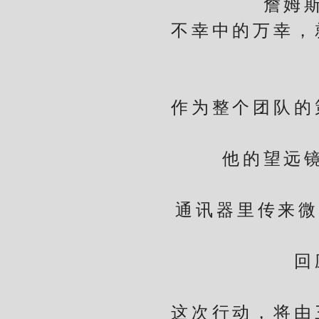
詹姆斯缓
不幸中的万幸，就
詹
作为整个团队的策
他的望远镜朝
詹
通讯器里传来微弱
回应
这次行动，将由三