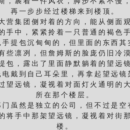
，裹着一件风衣，脚步不紧不慢，
再一步步经过楼梯来到楼顶。
营集团侧对着的方向，能从侧面观
手中，紧紧拎着一只普通的褐色手
提包沉甸甸的，但里面的东西其
些凛冽，但詹姆斯的脸庞仍旧冷漠
包，露出了里面静默躺着的望远镜
戴到自己耳朵里，再拿起望远镜
望远镜，凝视着对面灯火通明的大
所在那个楼层。
虽然是独立的公司，但不过是空
将手中那架望远镜，凝视着对街那
楼。