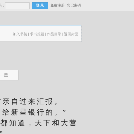
码：
免费注册
忘记密码
加入书架
|
求书报错
|
作品目录
|
返回封面
一章
空亲自过来汇报。
给新星银行的。”
都知道，天下和大营
”