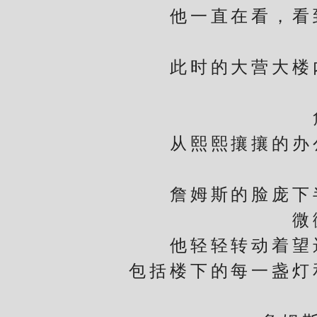
他一直在看，看到
此时的大营大楼内
詹姆
从熙熙攘攘的办公
詹姆斯的脸庞下半
微
他轻轻转动着望远
包括楼下的每一盏灯