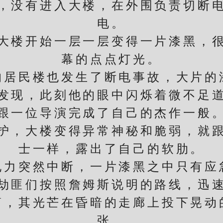
没有进入大楼，在外围负责切断电
电。
楼开始一层一层变得一片漆黑，很
幕的点点灯光。
民楼也发生了断电事故，大片的
现，此刻他的眼中闪烁着微不足道
跟一位导演完成了自己的杰作一般
，大楼变得异常神秘和脆弱，就跟
士一样，露出了自己的软肋。
突然中断，一片漆黑之中只有应
匪们按照詹姆斯说明的路线，迅速
其光芒在昏暗的走廊上投下晃动
张。