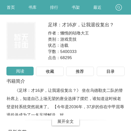
首页
书库
排行
书架
最近
足球：才16岁，让我退役复出？
作者：懒惰的咕噜大王
类别：游戏竞技
状态：连载
字数：5400333
点击：
68295
阅读
收藏
推荐
目录
书籍简介
《足球：才16岁，让我退役复出？》 坐在乌德勒支二队的替
补席上，知道自己上场无望的唐业选择了摆烂，谁知道这时候老
登逆转系统突然就来了。 【今年是2036年，37岁的你在中甲屈辱
退役并成为了一名足球解说，对..
展开全文