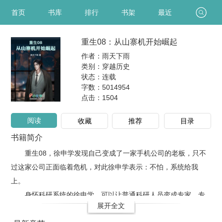
首页
书库
排行
书架
最近
重生08：从山寨机开始崛起
作者：雨天下雨
类别：穿越历史
状态：连载
字数：5014954
点击：
1504
阅读
收藏
推荐
目录
书籍简介
重生08，徐申学发现自己变成了一家手机公司的老板，只不
过这家公司正面临着危机，对此徐申学表示：不怕，系统给我
上。
身怀科研系统的徐申学，可以让普通科研人员变成专家，专
展开全文
家变世界顶级学者……